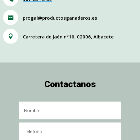

progal@productosganaderos.es

Carretera de Jaén nº10, 02006, Albacete
Contactanos