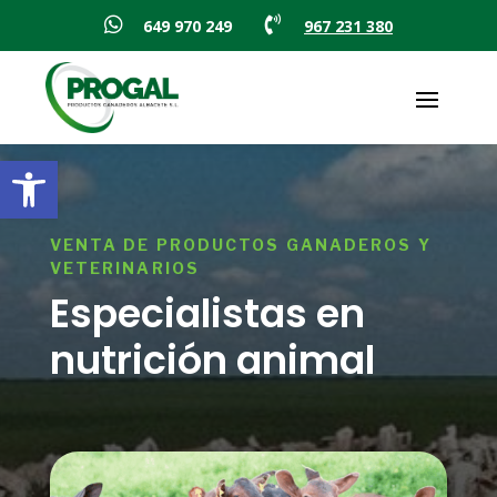


649 970 249
967 231 380
Abrir barra de herramientas
VENTA DE PRODUCTOS GANADEROS Y
VETERINARIOS
Especialistas en
nutrición animal