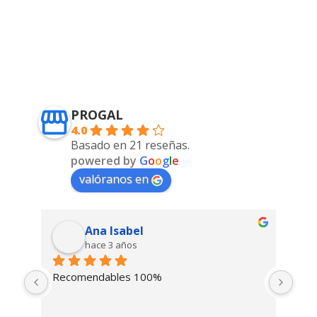
PROGAL
4.0
Basado en 21 reseñas.
powered by
G
o
o
g
l
e
valóranos en
Ana Isabel
hace 3 años
Recomendables 100%