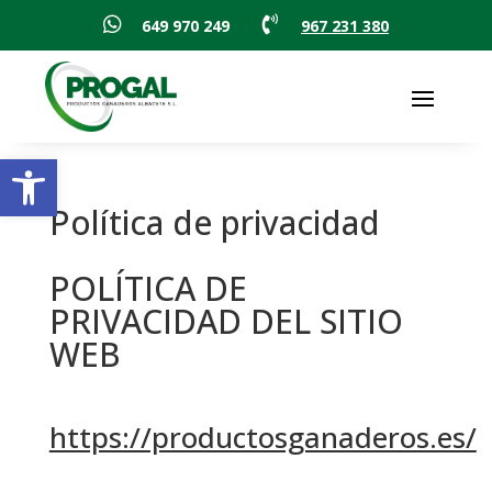


649 970 249
967 231 380
Abrir barra de herramientas
Política de privacidad
POLÍTICA DE
PRIVACIDAD DEL SITIO
WEB
https://productosganaderos.es/